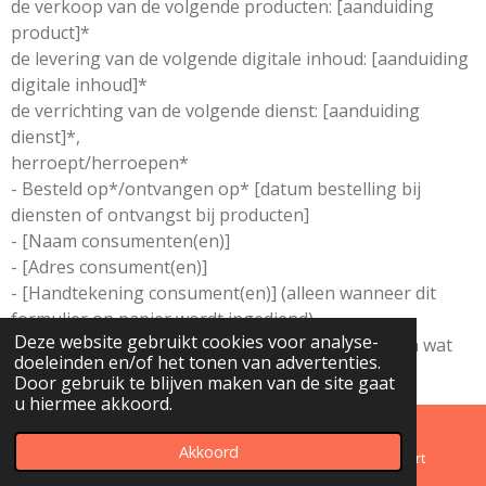
de verkoop van de volgende producten: [aanduiding
product]*
de levering van de volgende digitale inhoud: [aanduiding
digitale inhoud]*
de verrichting van de volgende dienst: [aanduiding
dienst]*,
herroept/herroepen*
- Besteld op*/ontvangen op* [datum bestelling bij
diensten of ontvangst bij producten]
- [Naam consumenten(en)]
- [Adres consument(en)]
- [Handtekening consument(en)] (alleen wanneer dit
formulier op papier wordt ingediend)
Deze website gebruikt cookies voor analyse-
* Doorhalen wat niet van toepassing is of invullen wat
doeleinden en/of het tonen van advertenties.
van toepassing is.
Door gebruik te blijven maken van de site gaat
u hiermee akkoord.
Akkoord
E-mailadres
Telefoonnummer
Kaart