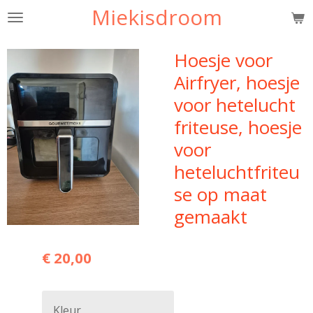
Miekisdroom
Ga
direct
naar
Hoesje voor
de
Airfryer, hoesje
hoofdinhoud
voor hetelucht
friteuse, hoesje
voor
heteluchtfriteu
se op maat
gemaakt
€ 20,00
Kleur