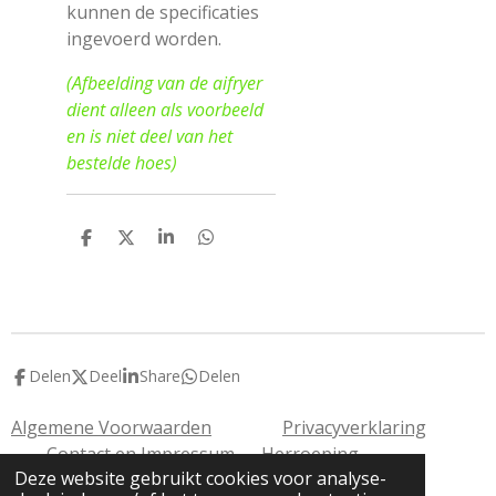
kunnen de specificaties
ingevoerd worden.
(Afbeelding van de aifryer
dient alleen als voorbeeld
en is niet deel van het
bestelde hoes)
D
D
S
D
e
e
h
e
l
e
a
l
e
l
r
e
n
e
n
Delen
Deel
Share
Delen
Algemene Voorwaarden
Privacyverklaring
Contact en Impressum
Herroeping
Deze website gebruikt cookies voor analyse-
© 2020 Miekisdroom