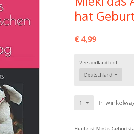
Mieki das
hat Gebur
€ 4,99
Versandlandland
In winkelwa
Heute ist Miekis Geburtsta