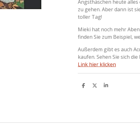
Angsthäschen heute alles e
zu gehen. Aber dann ist si
toller Tag!
Mieki hat noch mehr Abent
finden Sie zum Beispiel, w
Außerdem gibt es auch Ac
kaufen. Sehen Sie sich die
Link hier klicken
D
D
S
e
e
h
l
e
a
e
l
r
n
e