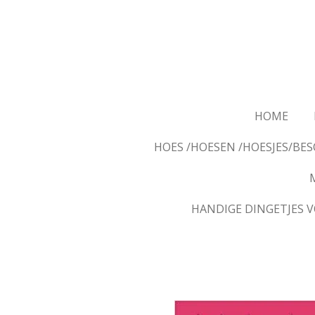
Ga
direct
naar
de
hoofdinhoud
HOME
HOES /HOESEN /HOESJES/B
HANDIGE DINGETJES 