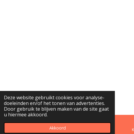
Deze website gebruikt cookies voor analyse-
doeleinden en/of het tonen van advertenties.
Door gebruik te blijven maken van de site gaat
u hiermee akkoord.
Akkoord
E-mailadres
Telefoonnummer
K