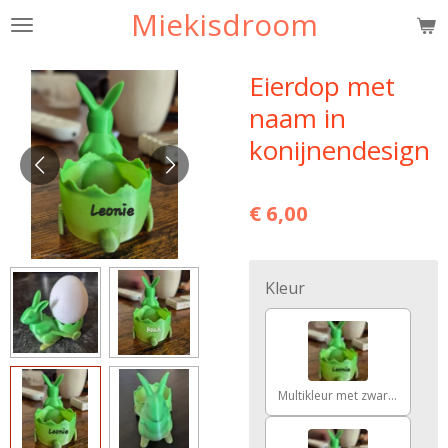
Miekisdroom
Ga
direct
naar
Eierdop met
de
naam in
hoofdinhoud
konijnendesign
€ 6,00
Kleur
Multikleur met zwarte tekst