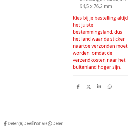
94,5 x 76,2 mm
Kies bij je bestelling altijd
het juiste
bestemmingsland, dus
het land waar de sticker
naartoe verzonden moet
worden, omdat de
verzendkosten naar het
buitenland hoger zijn.
D
D
S
D
e
e
h
e
l
e
a
l
e
l
r
e
n
e
n
Delen
Deel
Share
Delen