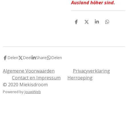
Ausland höher sind.
D
D
S
D
e
e
h
e
l
e
a
l
e
l
r
e
n
e
n
Delen
Deel
Share
Delen
Algemene Voorwaarden
Privacyverklaring
Contact en Impressum
Herroeping
© 2020 Miekisdroom
Powered by
JouwWeb