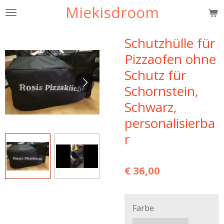
Miekisdroom
Ga
direct
naar
Schutzhülle für
de
Pizzaofen ohne
hoofdinhoud
Schutz für
Schornstein,
Schwarz,
personalisierba
r
€ 36,00
Farbe