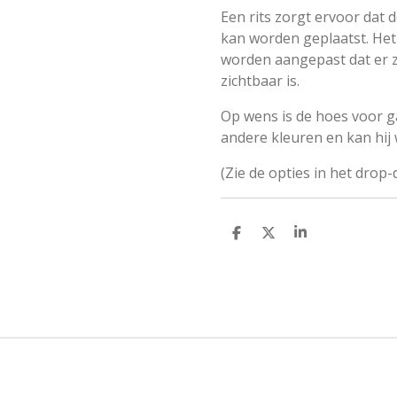
Een rits zorgt ervoor dat 
kan worden geplaatst. He
worden aangepast dat er z
zichtbaar is.
Op wens is de hoes voor g
andere kleuren en kan hij
(Zie de opties in het dro
D
D
S
e
e
h
l
e
a
e
l
r
n
e