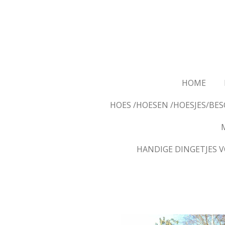
Ga
direct
naar
de
hoofdinhoud
HOME
HOES /HOESEN /HOESJES/B
HANDIGE DINGETJES 