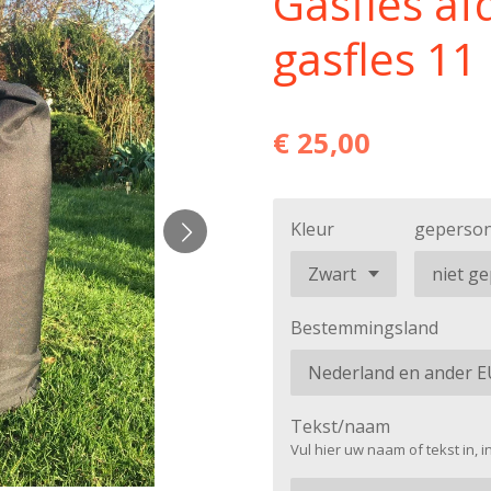
Gasfles af
gasfles 11
€ 25,00
Kleur
geperson
Bestemmingsland
Tekst/naam
Vul hier uw naam of tekst in, 