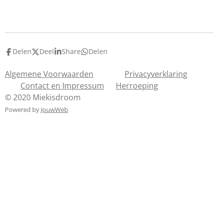
e
e
h
e
l
e
a
l
e
l
r
e
n
e
n
Delen
Deel
Share
Delen
Algemene Voorwaarden
Privacyverklaring
Contact en Impressum
Herroeping
© 2020 Miekisdroom
Powered by
JouwWeb