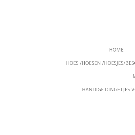
Ga
direct
naar
de
hoofdinhoud
HOME
HOES /HOESEN /HOESJES/B
HANDIGE DINGETJES 