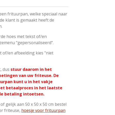
n frituurpan, welke speciaal naar
de klant is gemaakt heeft de
m.
rde hoes met tekst of/en
euzemenu "gepersonaliseerd".
t of/en afbeelding kies "niet
t, dus
stuur daarom in het
metingen van uw friteuse. De
urpan kunt u in het vakje
et betaalproces in het laatste
e betaling intoetsen.
of gelijk aan 50 x 50 x 50 cm bestel
r friteuse,
hoesje voor frituurpan