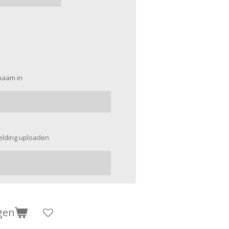
naam in
eelding uploaden
gen