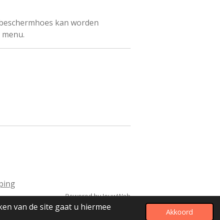
urbeschermhoes kan worden
n menu.
ping
Powered by
JouwWeb
ken van de site gaat u hiermee
Akkoord