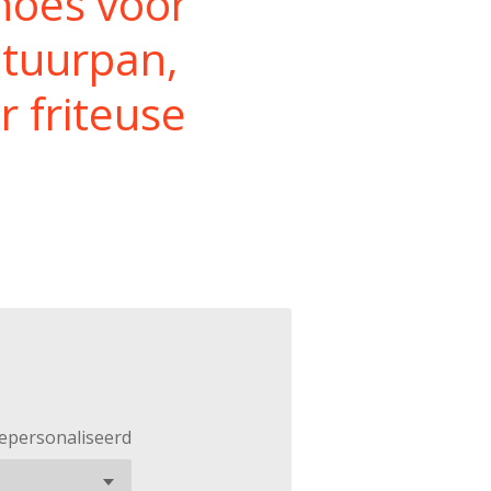
oes voor
ituurpan,
r friteuse
gepersonaliseerd