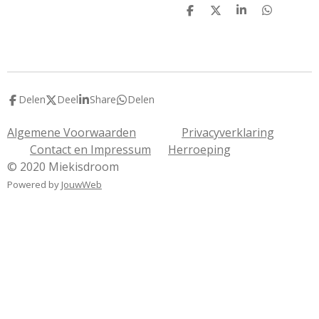
D
D
S
D
e
e
h
e
l
e
a
l
e
l
r
e
n
e
n
Delen
Deel
Share
Delen
Algemene Voorwaarden
Privacyverklaring
Contact en Impressum
Herroeping
© 2020 Miekisdroom
Powered by
JouwWeb