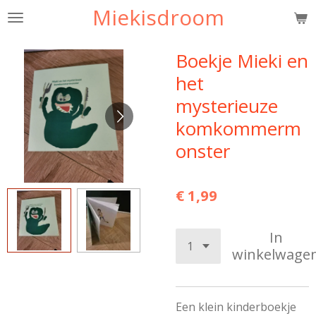
Miekisdroom
Ga
direct
naar
Boekje Mieki en
de
het
hoofdinhoud
mysterieuze
komkommerm
onster
€ 1,99
In
winkelwage
Een klein kinderboekje