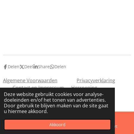
Delen
Deel
Share
Delen
Algemene Voorwaarden
Privacyverklaring
Contact en Impressum
Herroeping
Deze website gebruikt cookies voor analyse-
© 2020 Miekisdroom
doeleinden en/of het tonen van advertenties.
Powered by
JouwWeb
Door gebruik te blijven maken van de site gaat
u hiermee akkoord.
Akkoord
E-mailadres
Telefoonnummer
Kaart